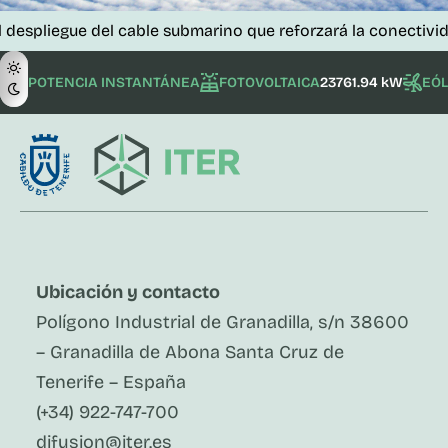
 del cable submarino que reforzará la conectividad de las is
POTENCIA INSTANTÁNEA
FOTOVOLTAICA
23761.94 kW
EÓL
Ubicación y contacto
Polígono Industrial de Granadilla, s/n 38600
– Granadilla de Abona Santa Cruz de
Tenerife – España
(+34) 922-747-700
difusion@iter.es