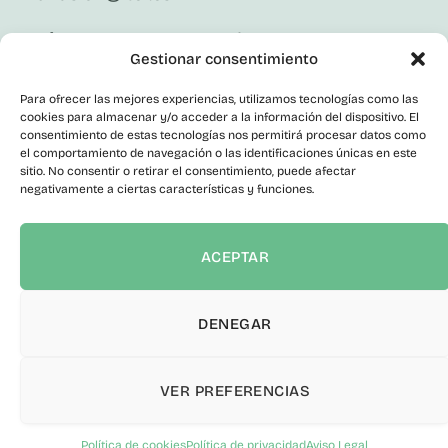
Síguenos En Redes Sociales
Gestionar consentimiento
LinkedIn
Facebook
Para ofrecer las mejores experiencias, utilizamos tecnologías como las
X
cookies para almacenar y/o acceder a la información del dispositivo. El
Instagram
consentimiento de estas tecnologías nos permitirá procesar datos como
el comportamiento de navegación o las identificaciones únicas en este
Youtube
Corporativo
sitio. No consentir o retirar el consentimiento, puede afectar
negativamente a ciertas características y funciones.
Contacto
Empleo Público
Perfil del Contratante
ACEPTAR
Portal de Transparencia
Canal del Informante
Declaración de accesibilidad
DENEGAR
VER PREFERENCIAS
© 2026 ITER S.A. Todos los derechos reservados.
Política de
privacidad
|
Aviso Legal
|
Cookies
|
Política de seguridad de la
Política de cookies
Política de privacidad
Aviso Legal
información