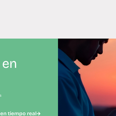
 en
s
 en tiempo real