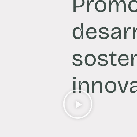
Promo
desarr
sosten
innov