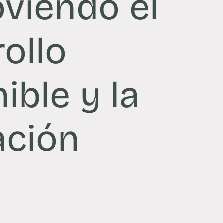
viendo el
ollo
ible y la
ación