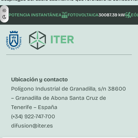
POTENCIA INSTANTÁNEA
FOTOVOLTAICA
30087.39 kW
EÓ
Ubicación y contacto
Polígono Industrial de Granadilla, s/n 38600
– Granadilla de Abona Santa Cruz de
Tenerife – España
(+34) 922-747-700
difusion@iter.es