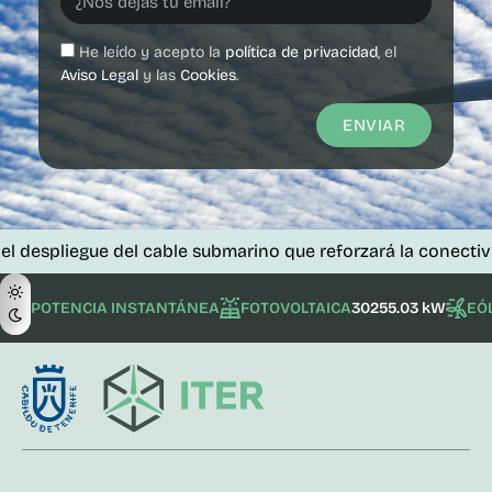
He leído y acepto la
política de privacidad
, el
Aviso Legal
y las
Cookies
.
ENVIAR
egue del cable submarino que reforzará la conectividad de l
POTENCIA INSTANTÁNEA
FOTOVOLTAICA
30255.03 kW
EÓ