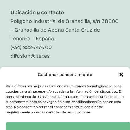
Ubicación y contacto
Polígono Industrial de Granadilla, s/n 38600
– Granadilla de Abona Santa Cruz de
Tenerife – España
(+34) 922-747-700
difusion@iter.es
Síguenos En Redes Sociales
Gestionar consentimiento
LinkedIn
Facebook
Para ofrecer las mejores experiencias, utilizamos tecnologías como las
X
cookies para almacenar y/o acceder a la información del dispositivo. El
Instagram
consentimiento de estas tecnologías nos permitirá procesar datos como
el comportamiento de navegación o las identificaciones únicas en este
Youtube
Corporativo
sitio. No consentir o retirar el consentimiento, puede afectar
negativamente a ciertas características y funciones.
Contacto
Empleo Público
Perfil del Contratante