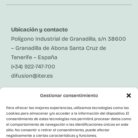
Ubicación y contacto
Polígono Industrial de Granadilla, s/n 38600
– Granadilla de Abona Santa Cruz de
Tenerife – España
(+34) 922-747-700
difusion@iter.es
Síguenos En Redes Sociales
Gestionar consentimiento
LinkedIn
Facebook
Para ofrecer las mejores experiencias, utilizamos tecnologías como las
X
cookies para almacenar y/o acceder a la información del dispositivo. El
Instagram
consentimiento de estas tecnologías nos permitirá procesar datos como
el comportamiento de navegación o las identificaciones únicas en este
Youtube
Corporativo
sitio. No consentir o retirar el consentimiento, puede afectar
negativamente a ciertas características y funciones.
Contacto