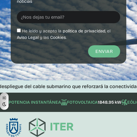
noticias
He leído y acepto la
política de privacidad
, el
Aviso Legal
y las
Cookies
.
ENVIAR
 del cable submarino que reforzará la conectividad de las i
POTENCIA INSTANTÁNEA
FOTOVOLTAICA
1848.95 kW
EÓL