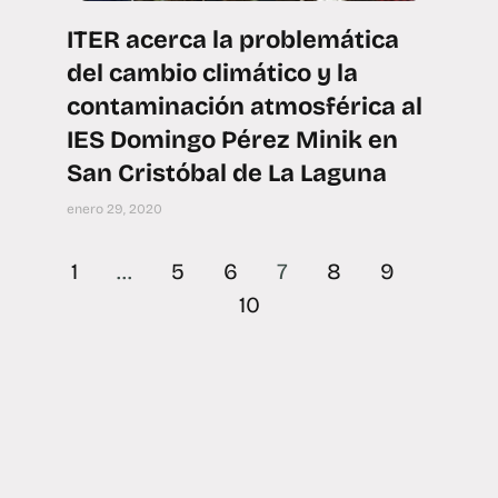
ITER acerca la problemática
del cambio climático y la
contaminación atmosférica al
IES Domingo Pérez Minik en
San Cristóbal de La Laguna
enero 29, 2020
1
…
5
6
7
8
9
10