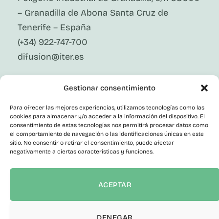
– Granadilla de Abona Santa Cruz de
Tenerife – España
(+34) 922-747-700
difusion@iter.es
Síguenos En Redes Sociales
Gestionar consentimiento
LinkedIn
Facebook
Para ofrecer las mejores experiencias, utilizamos tecnologías como las
X
cookies para almacenar y/o acceder a la información del dispositivo. El
Instagram
consentimiento de estas tecnologías nos permitirá procesar datos como
el comportamiento de navegación o las identificaciones únicas en este
Youtube
Corporativo
sitio. No consentir o retirar el consentimiento, puede afectar
negativamente a ciertas características y funciones.
Contacto
Empleo Público
Perfil del Contratante
ACEPTAR
Portal de Transparencia
Canal del Informante
Declaración de accesibilidad
DENEGAR