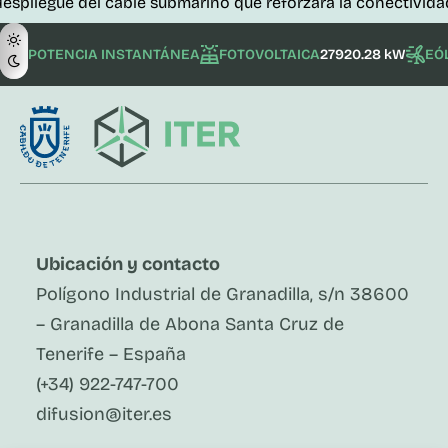
e del cable submarino que reforzará la conectividad de las i
POTENCIA INSTANTÁNEA
FOTOVOLTAICA
27920.28 kW
EÓ
Ubicación y contacto
Polígono Industrial de Granadilla, s/n 38600
– Granadilla de Abona Santa Cruz de
Tenerife – España
(+34) 922-747-700
difusion@iter.es