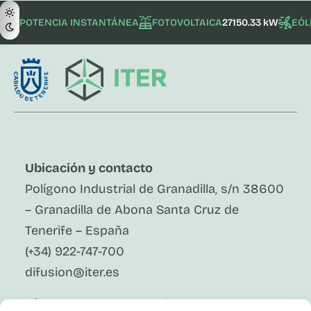
POTENCIA INSTANTÁNEA
FOTOVOLTAICA
27150.33 kW
EÓL
Ubicación y contacto
Polígono Industrial de Granadilla, s/n 38600
– Granadilla de Abona Santa Cruz de
Tenerife – España
(+34) 922-747-700
difusion@iter.es
Síguenos En Redes Sociales