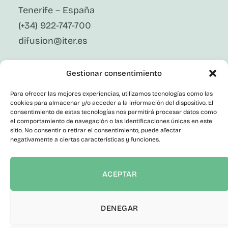
Tenerife – España
(+34) 922-747-700
difusion@iter.es
Síguenos En Redes Sociales
Gestionar consentimiento
LinkedIn
Facebook
Para ofrecer las mejores experiencias, utilizamos tecnologías como las
X
cookies para almacenar y/o acceder a la información del dispositivo. El
Instagram
consentimiento de estas tecnologías nos permitirá procesar datos como
el comportamiento de navegación o las identificaciones únicas en este
Youtube
Corporativo
sitio. No consentir o retirar el consentimiento, puede afectar
negativamente a ciertas características y funciones.
Contacto
Empleo Público
Perfil del Contratante
ACEPTAR
Portal de Transparencia
Canal del Informante
Declaración de accesibilidad
DENEGAR