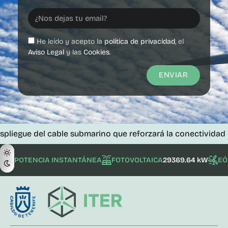
He leído y acepto la
política de privacidad
, el
Aviso Legal
y las
Cookies
.
ENVIAR
del cable submarino que reforzará la conectividad de las is
POTENCIA INSTANTÁNEA
FOTOVOLTAICA
29369.64 kW
EÓ