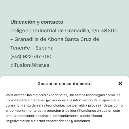
Ubicación y contacto
Polígono Industrial de Granadilla, s/n 38600
– Granadilla de Abona Santa Cruz de
Tenerife – España
(+34) 922-747-700
difusion@iter.es
Síguenos En Redes Sociales
Gestionar consentimiento
LinkedIn
Facebook
Para ofrecer las mejores experiencias, utilizamos tecnologías como las
X
cookies para almacenar y/o acceder a la información del dispositivo. El
Instagram
consentimiento de estas tecnologías nos permitirá procesar datos como
el comportamiento de navegación o las identificaciones únicas en este
Youtube
Corporativo
sitio. No consentir o retirar el consentimiento, puede afectar
negativamente a ciertas características y funciones.
Contacto
Empleo Público