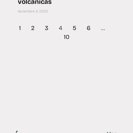
volcánicas
diciembre 4, 2023
1
2
3
4
5
6
…
10