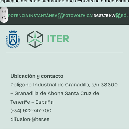
 del cable submarino que reforzará la conectividad de las i
POTENCIA INSTANTÁNEA
FOTOVOLTAICA
19667.75 kW
EÓL
Ubicación y contacto
Polígono Industrial de Granadilla, s/n 38600
– Granadilla de Abona Santa Cruz de
Tenerife – España
(+34) 922-747-700
difusion@iter.es