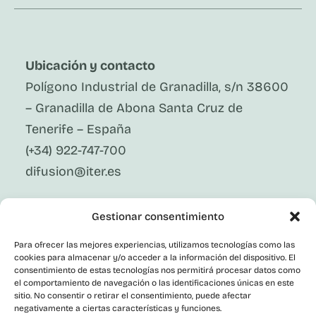
Ubicación y contacto
Polígono Industrial de Granadilla, s/n 38600
– Granadilla de Abona Santa Cruz de
Tenerife – España
(+34) 922-747-700
difusion@iter.es
Síguenos En Redes Sociales
Gestionar consentimiento
LinkedIn
Facebook
Para ofrecer las mejores experiencias, utilizamos tecnologías como las
X
cookies para almacenar y/o acceder a la información del dispositivo. El
Instagram
consentimiento de estas tecnologías nos permitirá procesar datos como
el comportamiento de navegación o las identificaciones únicas en este
Youtube
Corporativo
sitio. No consentir o retirar el consentimiento, puede afectar
negativamente a ciertas características y funciones.
Contacto