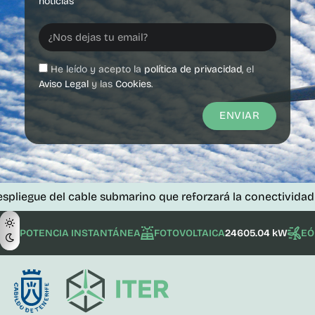
noticias
He leído y acepto la
política de privacidad
, el
Aviso Legal
y las
Cookies
.
ENVIAR
del cable submarino que reforzará la conectividad de las isl
POTENCIA INSTANTÁNEA
FOTOVOLTAICA
24605.04 kW
EÓ