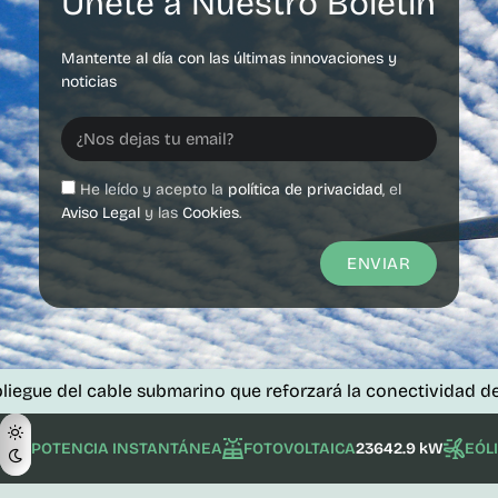
Únete a Nuestro Boletín
Mantente al día con las últimas innovaciones y
noticias
He leído y acepto la
política de privacidad
, el
Aviso Legal
y las
Cookies
.
ENVIAR
l cable submarino que reforzará la conectividad de las islas
POTENCIA INSTANTÁNEA
FOTOVOLTAICA
23642.9 kW
EÓL