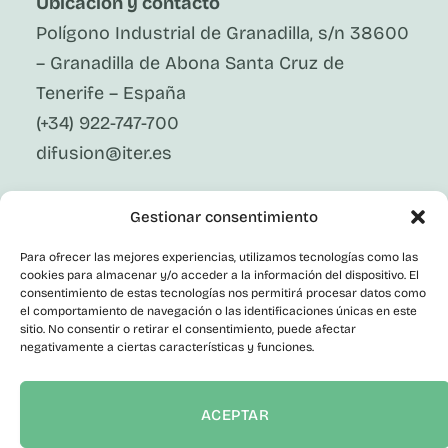
Ubicación y contacto
Polígono Industrial de Granadilla, s/n 38600
– Granadilla de Abona Santa Cruz de
Tenerife – España
(+34) 922-747-700
difusion@iter.es
Síguenos En Redes Sociales
Gestionar consentimiento
LinkedIn
Facebook
Para ofrecer las mejores experiencias, utilizamos tecnologías como las
X
cookies para almacenar y/o acceder a la información del dispositivo. El
Instagram
consentimiento de estas tecnologías nos permitirá procesar datos como
el comportamiento de navegación o las identificaciones únicas en este
Youtube
Corporativo
sitio. No consentir o retirar el consentimiento, puede afectar
negativamente a ciertas características y funciones.
Contacto
Empleo Público
Perfil del Contratante
ACEPTAR
Portal de Transparencia
Canal del Informante