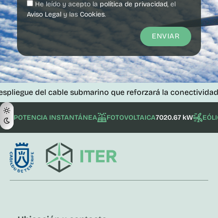
He leído y acepto la
política de privacidad
, el
Aviso Legal
y las
Cookies
.
ENVIAR
del cable submarino que reforzará la conectividad de las is
POTENCIA INSTANTÁNEA
FOTOVOLTAICA
7020.67 kW
EÓL