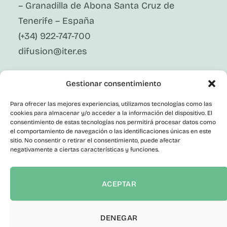
– Granadilla de Abona Santa Cruz de
Tenerife – España
(+34) 922-747-700
difusion@iter.es
Síguenos En Redes Sociales
Gestionar consentimiento
LinkedIn
Facebook
Para ofrecer las mejores experiencias, utilizamos tecnologías como las
X
cookies para almacenar y/o acceder a la información del dispositivo. El
Instagram
consentimiento de estas tecnologías nos permitirá procesar datos como
el comportamiento de navegación o las identificaciones únicas en este
Youtube
Corporativo
sitio. No consentir o retirar el consentimiento, puede afectar
negativamente a ciertas características y funciones.
Contacto
Empleo Público
Perfil del Contratante
ACEPTAR
Portal de Transparencia
Canal del Informante
Declaración de accesibilidad
DENEGAR