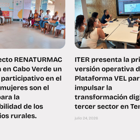
yecto RENATURMAC
ITER presenta la p
 en Cabo Verde un
versión operativa d
participativo en el
Plataforma VEL pa
 mujeres son el
impulsar la
ara la
transformación digi
bilidad de los
tercer sector en Te
ios rurales.
julio 24, 2026