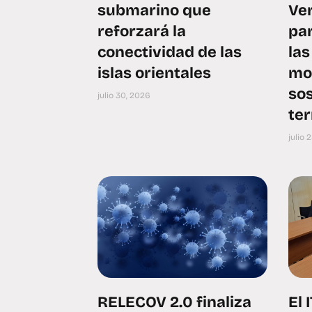
submarino que
Ve
reforzará la
par
conectividad de las
las
islas orientales
mot
sos
julio 30, 2026
ter
julio 
RELECOV 2.0 finaliza
El 