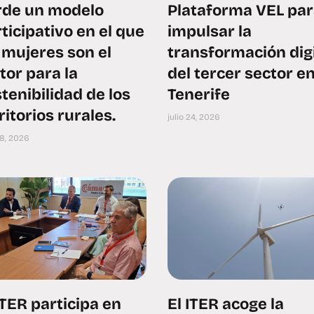
rde un modelo
Plataforma VEL pa
ticipativo en el que
impulsar la
 mujeres son el
transformación digi
or para la
del tercer sector e
tenibilidad de los
Tenerife
ritorios rurales.
julio 24, 2026
28, 2026
ITER participa en
El ITER acoge la