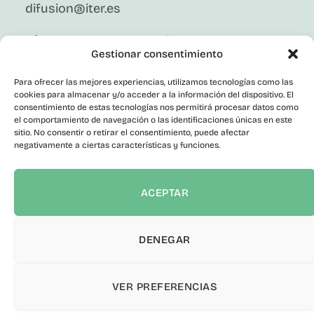
difusion@iter.es
Síguenos En Redes Sociales
Gestionar consentimiento
LinkedIn
Facebook
Para ofrecer las mejores experiencias, utilizamos tecnologías como las
X
cookies para almacenar y/o acceder a la información del dispositivo. El
Instagram
consentimiento de estas tecnologías nos permitirá procesar datos como
el comportamiento de navegación o las identificaciones únicas en este
Youtube
Corporativo
sitio. No consentir o retirar el consentimiento, puede afectar
negativamente a ciertas características y funciones.
Contacto
Empleo Público
Perfil del Contratante
ACEPTAR
Portal de Transparencia
Canal del Informante
Declaración de accesibilidad
DENEGAR
VER PREFERENCIAS
© 2026 ITER S.A. Todos los derechos reservados.
Política de
privacidad
|
Aviso Legal
|
Cookies
|
Política de seguridad de la