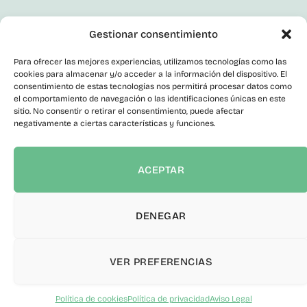
Síguenos En Redes Sociales
Gestionar consentimiento
LinkedIn
Facebook
Para ofrecer las mejores experiencias, utilizamos tecnologías como las
X
cookies para almacenar y/o acceder a la información del dispositivo. El
Instagram
consentimiento de estas tecnologías nos permitirá procesar datos como
el comportamiento de navegación o las identificaciones únicas en este
Youtube
Corporativo
sitio. No consentir o retirar el consentimiento, puede afectar
negativamente a ciertas características y funciones.
Contacto
Empleo Público
Perfil del Contratante
ACEPTAR
Portal de Transparencia
Canal del Informante
Declaración de accesibilidad
DENEGAR
VER PREFERENCIAS
© 2026 ITER S.A. Todos los derechos reservados.
Política de
privacidad
|
Aviso Legal
|
Cookies
|
Política de seguridad de la
Política de cookies
Política de privacidad
Aviso Legal
información