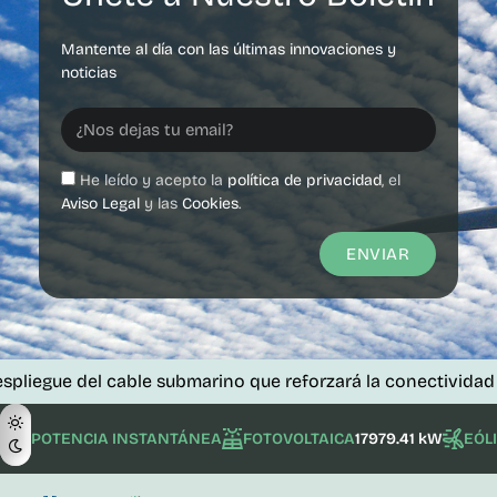
Mantente al día con las últimas innovaciones y
noticias
He leído y acepto la
política de privacidad
, el
Aviso Legal
y las
Cookies
.
ENVIAR
del cable submarino que reforzará la conectividad de las is
POTENCIA INSTANTÁNEA
FOTOVOLTAICA
17979.41 kW
EÓL