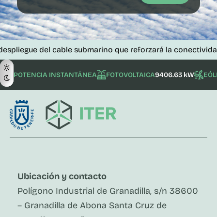
e del cable submarino que reforzará la conectividad de las 
POTENCIA INSTANTÁNEA
FOTOVOLTAICA
9406.63 kW
EÓL
Ubicación y contacto
Polígono Industrial de Granadilla, s/n 38600
– Granadilla de Abona Santa Cruz de