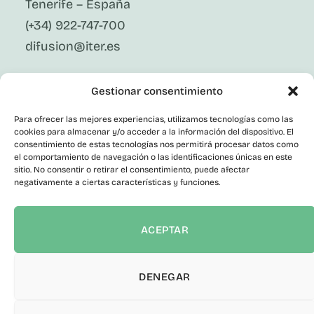
Tenerife – España
(+34) 922-747-700
difusion@iter.es
Síguenos En Redes Sociales
Gestionar consentimiento
LinkedIn
Facebook
Para ofrecer las mejores experiencias, utilizamos tecnologías como las
X
cookies para almacenar y/o acceder a la información del dispositivo. El
Instagram
consentimiento de estas tecnologías nos permitirá procesar datos como
el comportamiento de navegación o las identificaciones únicas en este
Youtube
Corporativo
sitio. No consentir o retirar el consentimiento, puede afectar
negativamente a ciertas características y funciones.
Contacto
Empleo Público
Perfil del Contratante
ACEPTAR
Portal de Transparencia
Canal del Informante
Declaración de accesibilidad
DENEGAR