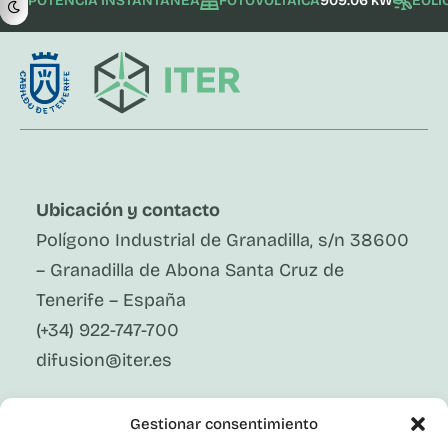
POTENCIA INSTANTÁNEA
FOTOVOLTAICA
909.06 kW
EÓLI
Ubicación y contacto
Polígono Industrial de Granadilla, s/n 38600
– Granadilla de Abona Santa Cruz de
Tenerife – España
(+34) 922-747-700
difusion@iter.es
Síguenos En Redes Sociales
Gestionar consentimiento
LinkedIn