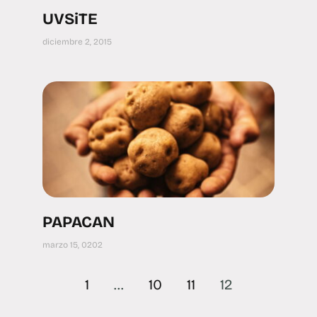
UVSiTE
diciembre 2, 2015
PAPACAN
marzo 15, 0202
1
…
10
11
12