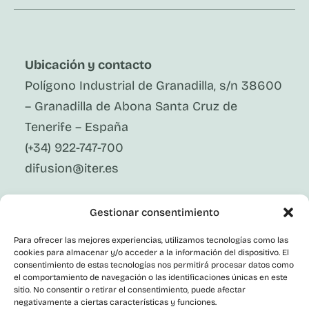
Ubicación y contacto
Polígono Industrial de Granadilla, s/n 38600
– Granadilla de Abona Santa Cruz de
Tenerife – España
(+34) 922-747-700
difusion@iter.es
Síguenos En Redes Sociales
Gestionar consentimiento
LinkedIn
Facebook
Para ofrecer las mejores experiencias, utilizamos tecnologías como las
X
cookies para almacenar y/o acceder a la información del dispositivo. El
Instagram
consentimiento de estas tecnologías nos permitirá procesar datos como
el comportamiento de navegación o las identificaciones únicas en este
Youtube
Corporativo
sitio. No consentir o retirar el consentimiento, puede afectar
negativamente a ciertas características y funciones.
Contacto