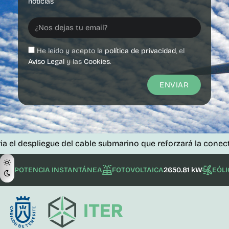
noticias
He leído y acepto la
política de privacidad
, el
Aviso Legal
y las
Cookies
.
ENVIAR
espliegue del cable submarino que reforzará la conectividad
POTENCIA INSTANTÁNEA
FOTOVOLTAICA
2650.81 kW
EÓLI