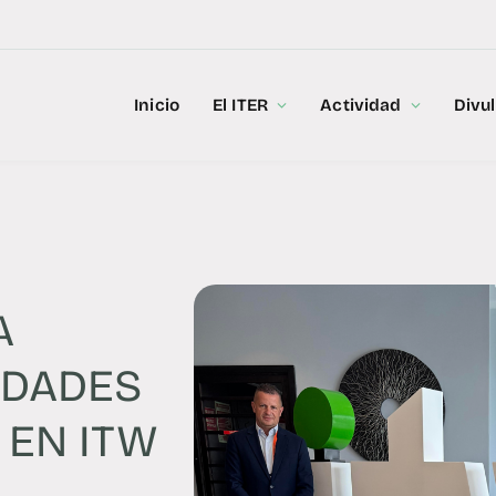
Inicio
El ITER
Actividad
Divu
A
IDADES
 EN ITW