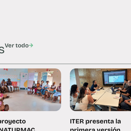
s
Ver todo
proyecto
ITER presenta la
NATURMAC
primera versión