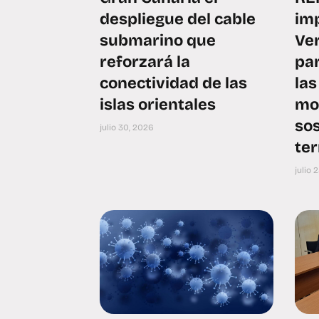
despliegue del cable
im
submarino que
Ve
reforzará la
par
conectividad de las
las
islas orientales
mot
sos
julio 30, 2026
ter
julio 