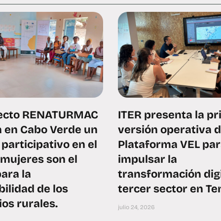
yecto RENATURMAC
ITER presenta la p
 en Cabo Verde un
versión operativa d
participativo en el
Plataforma VEL pa
 mujeres son el
impulsar la
ara la
transformación digi
bilidad de los
tercer sector en Te
ios rurales.
julio 24, 2026