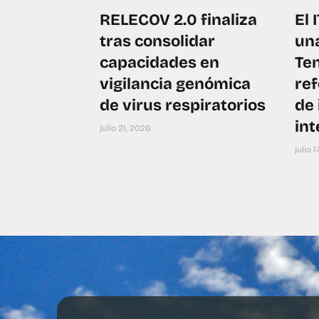
RELECOV 2.0 finaliza
El 
tras consolidar
un
capacidades en
Ten
vigilancia genómica
ref
de virus respiratorios
de 
int
julio 21, 2026
julio 