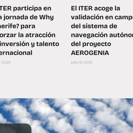
ITER participa en
El ITER acoge la
a jornada de Why
validación en camp
erife? para
del sistema de
orzar la atracción
navegación autón
inversión y talento
del proyecto
ernacional
AEROGENIA
17, 2026
julio 16, 2026