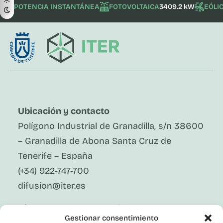
POTENCIA INSTANTÁNEA
FOTOVOLTAICA
3409.2 kW
EÓLI
Ubicación y contacto
Polígono Industrial de Granadilla, s/n 38600
– Granadilla de Abona Santa Cruz de
Tenerife – España
(+34) 922-747-700
difusion@iter.es
Síguenos En Redes Sociales
Gestionar consentimiento
LinkedIn