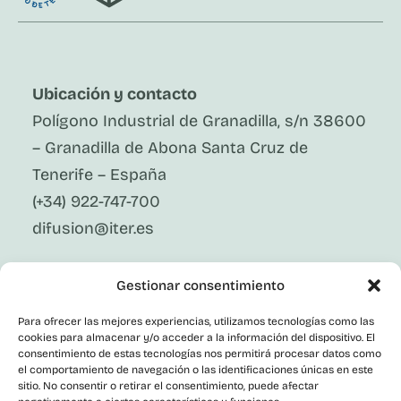
Ubicación y contacto
Polígono Industrial de Granadilla, s/n 38600
– Granadilla de Abona Santa Cruz de
Tenerife – España
(+34) 922-747-700
difusion@iter.es
Síguenos En Redes Sociales
Gestionar consentimiento
LinkedIn
Facebook
Para ofrecer las mejores experiencias, utilizamos tecnologías como las
X
cookies para almacenar y/o acceder a la información del dispositivo. El
Instagram
consentimiento de estas tecnologías nos permitirá procesar datos como
el comportamiento de navegación o las identificaciones únicas en este
Youtube
Corporativo
sitio. No consentir o retirar el consentimiento, puede afectar