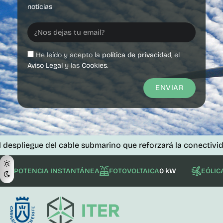
noticias
He leído y acepto la
política de privacidad
, el
Aviso Legal
y las
Cookies
.
ENVIAR
ue del cable submarino que reforzará la conectividad de las 
POTENCIA INSTANTÁNEA
FOTOVOLTAICA
0 kW
EÓLIC