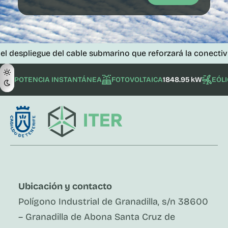
liegue del cable submarino que reforzará la conectividad de
POTENCIA INSTANTÁNEA
FOTOVOLTAICA
1848.95 kW
EÓL
Ubicación y contacto
Polígono Industrial de Granadilla, s/n 38600
– Granadilla de Abona Santa Cruz de