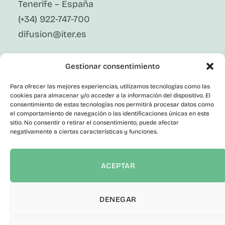
Tenerife – España
(+34) 922-747-700
difusion@iter.es
Síguenos En Redes Sociales
Gestionar consentimiento
LinkedIn
Facebook
Para ofrecer las mejores experiencias, utilizamos tecnologías como las
X
cookies para almacenar y/o acceder a la información del dispositivo. El
Instagram
consentimiento de estas tecnologías nos permitirá procesar datos como
el comportamiento de navegación o las identificaciones únicas en este
Youtube
Corporativo
sitio. No consentir o retirar el consentimiento, puede afectar
negativamente a ciertas características y funciones.
Contacto
Empleo Público
Perfil del Contratante
ACEPTAR
Portal de Transparencia
Canal del Informante
Declaración de accesibilidad
DENEGAR