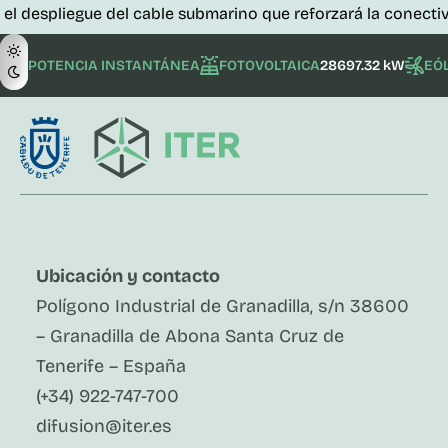
iegue del cable submarino que reforzará la conectividad de 
POTENCIA INSTANTÁNEA
FOTOVOLTAICA
28697.32 kW
EÓ
Ubicación y contacto
Polígono Industrial de Granadilla, s/n 38600
– Granadilla de Abona Santa Cruz de
Tenerife – España
(+34) 922-747-700
difusion@iter.es