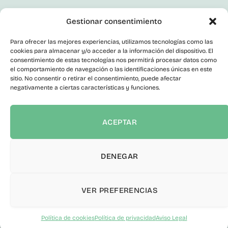
Síguenos En Redes Sociales
Gestionar consentimiento
LinkedIn
Facebook
Para ofrecer las mejores experiencias, utilizamos tecnologías como las
X
cookies para almacenar y/o acceder a la información del dispositivo. El
Instagram
consentimiento de estas tecnologías nos permitirá procesar datos como
el comportamiento de navegación o las identificaciones únicas en este
Youtube
Corporativo
sitio. No consentir o retirar el consentimiento, puede afectar
negativamente a ciertas características y funciones.
Contacto
Empleo Público
Perfil del Contratante
ACEPTAR
Portal de Transparencia
Canal del Informante
Declaración de accesibilidad
DENEGAR
VER PREFERENCIAS
© 2026 ITER S.A. Todos los derechos reservados.
Política de
privacidad
|
Aviso Legal
|
Cookies
|
Política de seguridad de la
Política de cookies
Política de privacidad
Aviso Legal
información